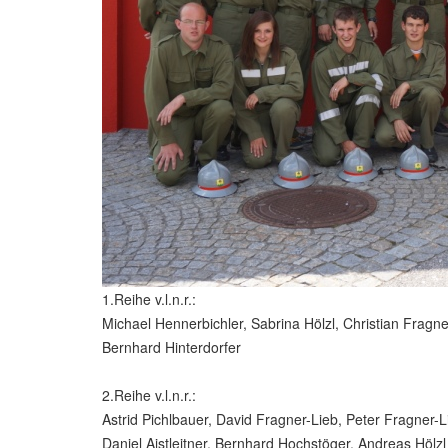
1.Reihe v.l.n.r.:
Michael Hennerbichler, Sabrina Hölzl, Christian Fragner
Bernhard Hinterdorfer
2.Reihe v.l.n.r.:
Astrid Pichlbauer, David Fragner-Lieb, Peter Fragner
Daniel Aistleitner, Bernhard Hochstöger, Andreas Hölzl